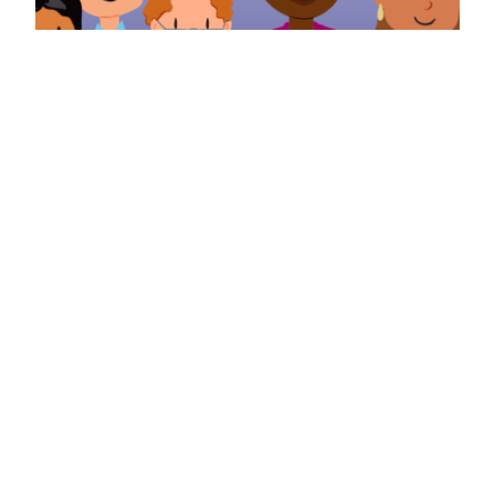
¿Khitinakatansa
piruwanu jaqixa?
July 27, 2023