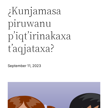
¿Kunjamasa
piruwanu
p’iqt’irinakaxa
t’aqjataxa?
September 11, 2023