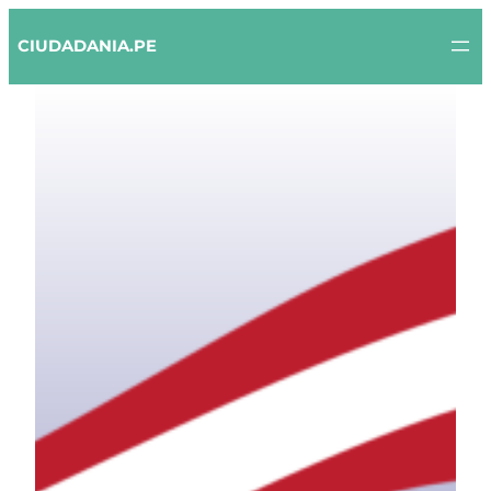
Skip
to
CIUDADANIA.PE
content