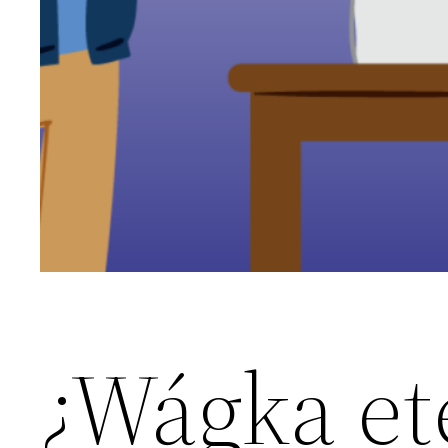
¿Wágka e