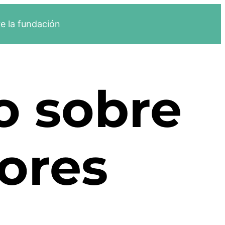
e la fundación
o sobre
lores