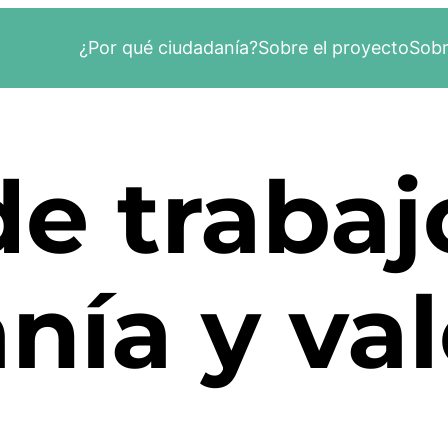
¿Por qué ciudadanía?
Sobre el proyecto
Sobr
de trabaj
nía y va